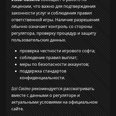
лицензии, что важно для подтверждения
законности услуг и соблюдения правил
ответственной игры. Наличие разрешения
обычно означает контроль со стороны
регулятора, проверку процедур и защиту
пользовательских данных.
проверка честности игрового софта;
соблюдение правил выплат;
меры по безопасности аккаунтов;
поддержка стандартов
конфиденциальности.
Izzi Casino
рекомендуется рассматривать
вместе с данными о регуляторе и
актуальными условиями на официальном
сайте.