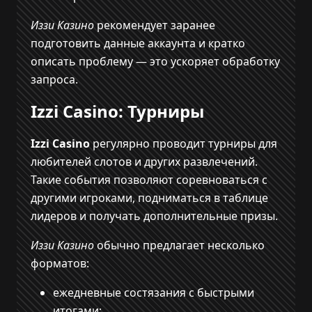
Иззи Казино
рекомендует заранее
подготовить данные аккаунта и кратко
описать проблему — это ускоряет обработку
запроса.
Izzi Casino: Турниры
Izzi Casino
регулярно проводит турниры для
любителей слотов и других развлечений.
Такие события позволяют соревноваться с
другими игроками, подниматься в таблице
лидеров и получать дополнительные призы.
Иззи Казино
обычно предлагает несколько
форматов:
ежедневные состязания с быстрыми
итогами;