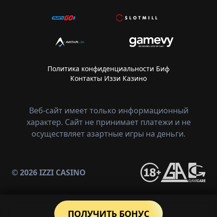
Политика конфиденциальности Биф
Контакты Иззи Казино
Веб-сайт имеет только информационный
характер. Сайт не принимает платежи и не
осуществляет азартные игры на деньги.
© 2026 IZZI CASINO
ПОЛУЧИТЬ БОНУС