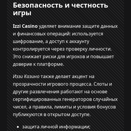
Безопасность и честность
игры
Izzi Casino
уделяет внимание защите данных
и финансовых операций: используется
шифрование, а доступ к аккаунту
контролируется через проверку личности.
Это снижает риски для игроков и повышает
доверие к платформе.
Иззи Казино
также делает акцент на
прозрачности игрового процесса. Слоты и
другие развлечения работают на основе
сертифицированных генераторов случайных
чисел, а правила, лимиты и условия бонусов
публикуются в открытом доступе.
защита личной информации;