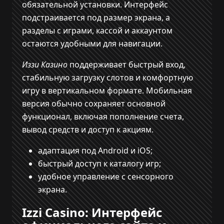
обязательной установки. Интерфейс
подстраивается под размер экрана, а
разделы с играми, кассой и аккаунтом
остаются удобными для навигации.
Иззи Казино
поддерживает быстрый вход,
стабильную загрузку слотов и комфортную
игру в вертикальном формате. Мобильная
версия обычно сохраняет основной
функционал, включая пополнение счета,
вывод средств и доступ к акциям.
адаптация под Android и iOS;
быстрый доступ к каталогу игр;
удобное управление с сенсорного
экрана.
Izzi Casino: Интерфейс