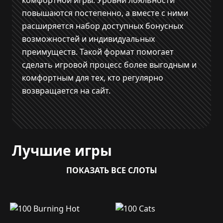
комфортной игры. Уровни лояльности
повышаются постепенно, а вместе с ними
расширяется набор доступных бонусных
возможностей и индивидуальных
преимуществ. Такой формат помогает
сделать игровой процесс более выгодным и
комфортным для тех, кто регулярно
возвращается на сайт.
Лучшие игры
ПОКАЗАТЬ ВСЕ СЛОТЫ