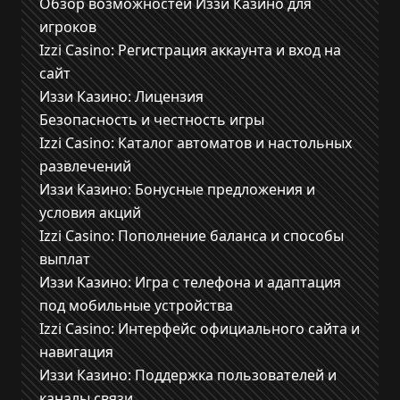
Обзор возможностей Иззи Казино для
игроков
Izzi Casino: Регистрация аккаунта и вход на
сайт
Иззи Казино: Лицензия
Безопасность и честность игры
Izzi Casino: Каталог автоматов и настольных
развлечений
Иззи Казино: Бонусные предложения и
условия акций
Izzi Casino: Пополнение баланса и способы
выплат
Иззи Казино: Игра с телефона и адаптация
под мобильные устройства
Izzi Casino: Интерфейс официального сайта и
навигация
Иззи Казино: Поддержка пользователей и
каналы связи