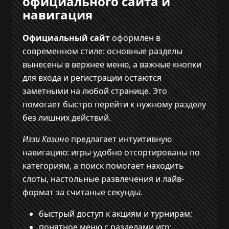
официального сайта и
навигация
Официальный сайт
оформлен в
современном стиле: основные разделы
вынесены в верхнее меню, а важные кнопки
для входа и регистрации остаются
заметными на любой странице. Это
помогает быстро перейти к нужному разделу
без лишних действий.
Иззи Казино
предлагает интуитивную
навигацию: игры удобно отсортированы по
категориям, а поиск помогает находить
слоты, настольные развлечения и лайв-
формат за считаные секунды.
быстрый доступ к акциям и турнирам;
понятное меню с разделами игр;